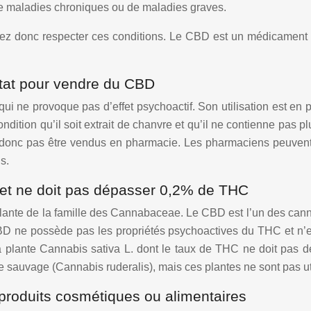
de maladies chroniques ou de maladies graves.
 donc respecter ces conditions. Le CBD est un médicament eff
l’État pour vendre du CBD
i ne provoque pas d’effet psychoactif. Son utilisation est en
ondition qu’il soit extrait de chanvre et qu’il ne contienne p
t donc pas être vendus en pharmacie. Les pharmaciens peuven
s.
l et ne doit pas dépasser 0,2% de THC
lante de la famille des Cannabaceae. Le CBD est l’un des can
CBD ne possède pas les propriétés psychoactives du THC et n’
e la plante Cannabis sativa L. dont le taux de THC ne doit pa
sauvage (Cannabis ruderalis), mais ces plantes ne sont pas ut
produits cosmétiques ou alimentaires