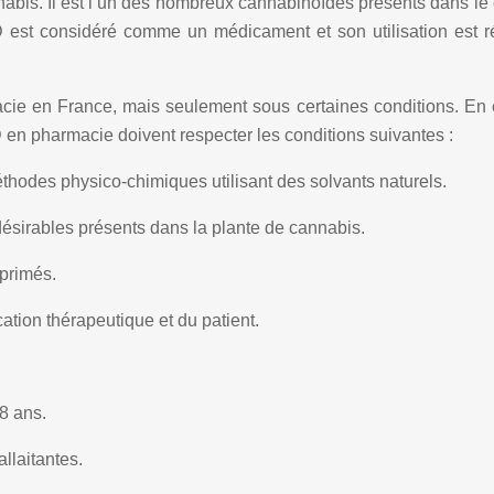
abis. Il est l’un des nombreux cannabinoïdes présents dans le
BD est considéré comme un médicament et son utilisation es
e en France, mais seulement sous certaines conditions. En e
n pharmacie doivent respecter les conditions suivantes :
éthodes physico-chimiques utilisant des solvants naturels.
désirables présents dans la plante de cannabis.
primés.
ation thérapeutique et du patient.
8 ans.
llaitantes.