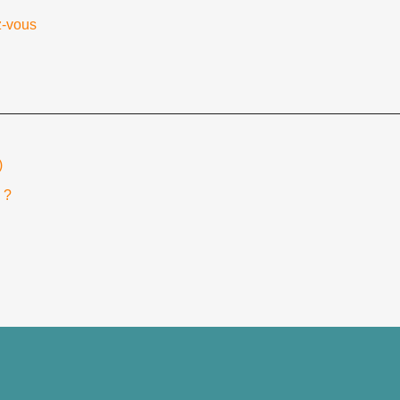
z-vous
)
 ?