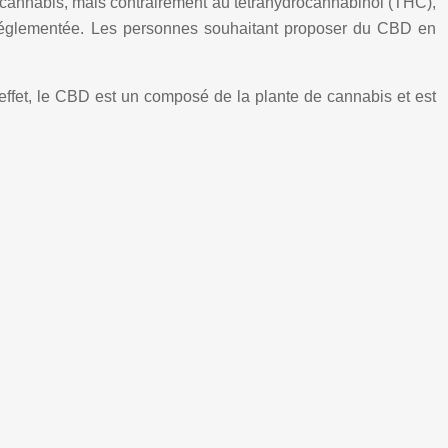
 cannabis, mais contrairement au tetrahydrocannabinol (THC),
t réglementée. Les personnes souhaitant proposer du CBD en
ffet, le CBD est un composé de la plante de cannabis et est