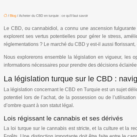
/
Blog
/ Acheter du CBD en turquie : ce qu’il faut savoir
Le CBD, ou cannabidiol, a connu une ascension fulgurante à
explorent ses vertus potentielles pour gérer le stress, amél
réglementations ? Le marché du CBD y est-il aussi florissant, 
Nous explorerons ensemble la législation en vigueur, les opti
informations nécessaires pour prendre des décisions éclairées,
La législation turque sur le CBD : navig
La législation concernant le CBD en Turquie est un sujet délica
potentiel lors de l’achat, de la possession ou de l’utilisa
d’ombre quant à son statut légal.
Lois régissant le cannabis et ses dérivés
La loi turque sur le cannabis est stricte, et la culture et la 
Forêts. Une distinction importante doit être faite entre le 