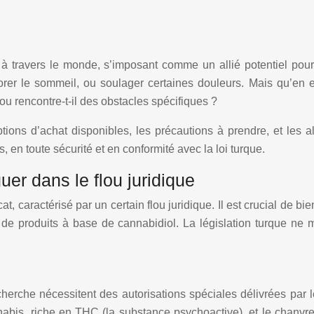
 travers le monde, s’imposant comme un allié potentiel pour
iorer le sommeil, ou soulager certaines douleurs. Mais qu’en e
ou rencontre-t-il des obstacles spécifiques ?
ons d’achat disponibles, les précautions à prendre, et les alt
 en toute sécurité et en conformité avec la loi turque.
uer dans le flou juridique
t, caractérisé par un certain flou juridique. Il est crucial de b
tion de produits à base de cannabidiol. La législation turque 
recherche nécessitent des autorisations spéciales délivrées par 
cannabis, riche en THC (la substance psychoactive), et le chan