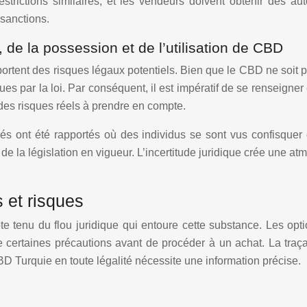
ctions similaires, et les vendeurs doivent obtenir des autori
sanctions.
 de la possession et de l’utilisation de CBD
ortent des risques légaux potentiels. Bien que le CBD ne soit pas
ues par la loi. Par conséquent, il est impératif de se renseigner
des risques réels à prendre en compte.
olés ont été rapportés où des individus se sont vus confisqu
e la législation en vigueur. L’incertitude juridique crée une atm
 et risques
e tenu du flou juridique qui entoure cette substance. Les opt
dre certaines précautions avant de procéder à un achat. La tra
D Turquie en toute légalité nécessite une information précise.