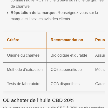
comme l’huile MCT, l’huile d’olive ou l’huile de graines
de chanvre.
Réputation de la marque:
Renseignez-vous sur la
marque et lisez les avis des clients.
Critère
Recommandation
Pourqu
Origine du chanvre
Biologique et durable
Assure 
Méthode d’extraction
CO2 supercritique
Méthode
Tests de laboratoire
COA disponibles
Garanti
Où acheter de l’huile CBD 20%