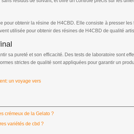
ans résidus de solvant, et offre un contrôle précis sur les diffé
le pour obtenir la résine de H4CBD. Elle consiste à presser les f
nt utilisée pour obtenir des résines de H4CBD de qualité arti
inal
tir sa pureté et son efficacité. Des tests de laboratoire sont ef
rmes strictes de qualité sont appliquées pour garantir un produi
ent: un voyage vers
es crémeux de la Gelato ?
res variétés de cbd ?