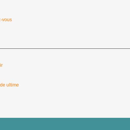
z-vous
ir
ide ultime