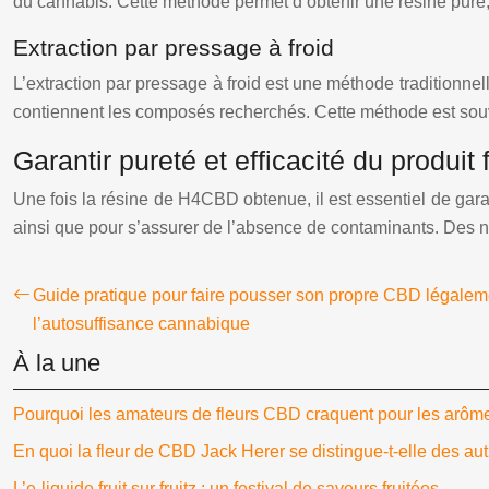
du cannabis. Cette méthode permet d’obtenir une résine pure, s
Extraction par pressage à froid
L’extraction par pressage à froid est une méthode traditionnel
contiennent les composés recherchés. Cette méthode est souve
Garantir pureté et efficacité du produit f
Une fois la résine de H4CBD obtenue, il est essentiel de garan
ainsi que pour s’assurer de l’absence de contaminants. Des no
Guide pratique pour faire pousser son propre CBD légalem
l’autosuffisance cannabique
À la une
Pourquoi les amateurs de fleurs CBD craquent pour les arôm
En quoi la fleur de CBD Jack Herer se distingue-t-elle des aut
L’e-liquide fruit sur fruitz : un festival de saveurs fruitées