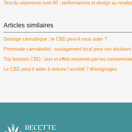
Test du vaporesso luxe 80 : performances et design au rende
Articles similaires
Sevrage cannabique : le CBD peut-il vous aider ?
Pommade cannabidiol : soulagement local pour vos douleurs
Trip boisson CBD : avis et effets ressentis par les consommat
Le CBD peut-il aider à réduire l’anxiété ? témoignages