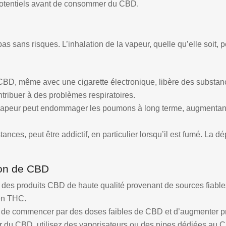
s potentiels avant de consommer du CBD.
 sans risques. L’inhalation de la vapeur, quelle qu’elle soit, 
BD, même avec une cigarette électronique, libère des substan
tribuer à des problèmes respiratoires.
vapeur peut endommager les poumons à long terme, augmentant le
nces, peut être addictif, en particulier lorsqu’il est fumé. La
ion de CBD
sir des produits CBD de haute qualité provenant de sources fiable
 en THC.
 de commencer par des doses faibles de CBD et d’augmenter pro
r du CBD, utilisez des vaporisateurs ou des pipes dédiées au C