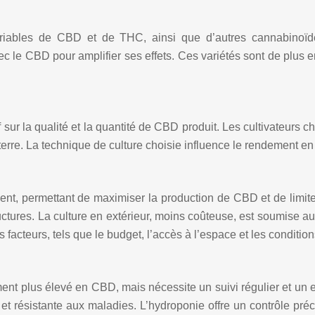
riables de CBD et de THC, ainsi que d’autres cannabinoïdes 
vec le CBD pour amplifier ses effets. Ces variétés sont de plus
sur la qualité et la quantité de CBD produit. Les cultivateurs cho
n terre. La technique de culture choisie influence le rendement e
nement, permettant de maximiser la production de CBD et de limi
ructures. La culture en extérieur, moins coûteuse, est soumise a
s facteurs, tels que le budget, l’accès à l’espace et les conditio
t plus élevé en CBD, mais nécessite un suivi régulier et un env
et résistante aux maladies. L’hydroponie offre un contrôle préc