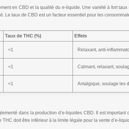
ent en CBD et la qualité du e-liquide. Une variété à fort tau
acité. Le taux de CBD est un facteur essentiel pour les consommat
Taux de THC (%)
Effets
<1
Relaxant, anti-inflammato
<1
Calmant, relaxant, soula
<1
Antalgique, soulage les 
menté dans la production d’e-liquides CBD. Il est important de
de THC doit être inférieur à la limite légale pour la vente d’e-liq