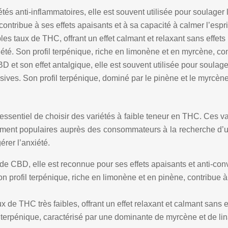
tés anti-inflammatoires, elle est souvent utilisée pour soulager l
ntribue à ses effets apaisants et à sa capacité à calmer l’espri
es taux de THC, offrant un effet calmant et relaxant sans effets
été. Son profil terpénique, riche en limonène et en myrcène, con
D et son effet antalgique, elle est souvent utilisée pour soul
lsives. Son profil terpénique, dominé par le pinène et le myrcène
essentiel de choisir des variétés à faible teneur en THC. Ces var
ment populaires auprès des consommateurs à la recherche d’un 
érer l’anxiété.
 de CBD, elle est reconnue pour ses effets apaisants et anti-con
on profil terpénique, riche en limonène et en pinène, contribue à
 de THC très faibles, offrant un effet relaxant et calmant sans 
il terpénique, caractérisé par une dominante de myrcène et de lina