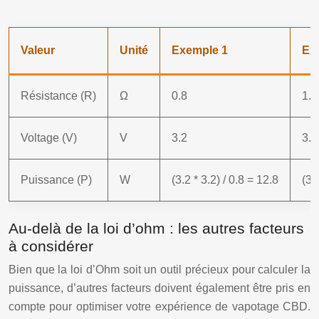
Valeur
Unité
Exemple 1
Ex
Résistance (R)
Ω
0.8
1.2
Voltage (V)
V
3.2
3.8
Puissance (P)
W
(3.2 * 3.2) / 0.8 = 12.8
(3.
Au-delà de la loi d’ohm : les autres facteurs
à considérer
Bien que la loi d’Ohm soit un outil précieux pour calculer la
puissance, d’autres facteurs doivent également être pris en
compte pour optimiser votre expérience de vapotage CBD.