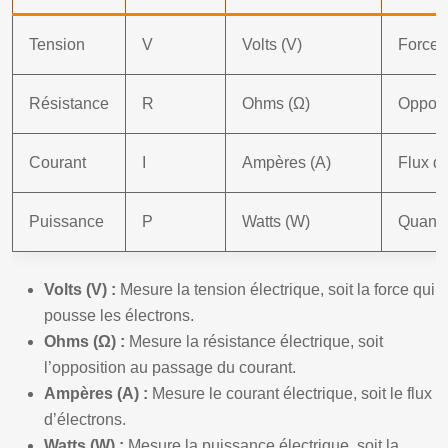
Tension
V
Volts (V)
Force q
Résistance
R
Ohms (Ω)
Opposi
Courant
I
Ampères (A)
Flux d’
Puissance
P
Watts (W)
Quanti
Volts (V) :
Mesure la tension électrique, soit la force qui
pousse les électrons.
Ohms (Ω) :
Mesure la résistance électrique, soit
l’opposition au passage du courant.
Ampères (A) :
Mesure le courant électrique, soit le flux
d’électrons.
Watts (W) :
Mesure la puissance électrique, soit la